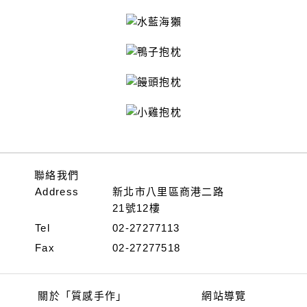
拼布基本縫
(9)
抱枕
(10)
蝶古巴特布包
(13)
蝶古巴特木器
(4)
仿皮系列
(4)
毛線
(8)
皮雕
(11)
繞線動物玩偶
(1)
香包系列
(1)
羊毛氈
(8)
不織布系列
(1)
水泥翻模
(2)
服飾創作
(1)
藍曬
(1)
刺繡
(1)
包釦系列
(2)
繪畫類
(1)
聯絡我們
Address
新北市八里區商港二路
21號12樓
Tel
02-27277113
Fax
02-27277518
關於「質感手作」
網站導覽