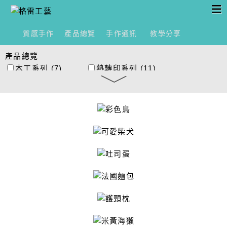
質感手作
產品總覽
手作通訊
教學分享
產品總覽
木工系列
(7)
熱轉印系列
(11)
黑雕刮畫
(2)
銀雕系列
(3)
室內設計模型創作
紙膠帶創作
(3)
(2)
琉璃創作系列
(2)
麗彩膠珠
(5)
神奇熱縮膠片
(2)
影像印章
(2)
手作胸章
(4)
手作香氛
(4)
手工絹印型染
(4)
布包系列
(1)
多肉植物
(2)
植物藍染系列
(4)
春節系列
(1)
立體紙作
(4)
傘繩編織系列
(5)
手鍊編織
(2)
繩編環保飲料袋
(2)
繩結系列
(6)
圓形編織
(1)
捕夢網
(3)
圍裙
(1)