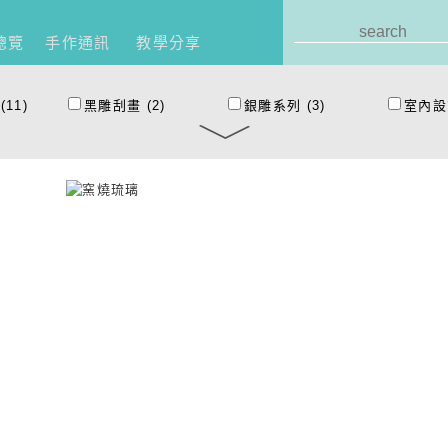
總覽
手作通訊
教學分享
(11)
黑雕刮畫
(2)
銀雕系列
(3)
室內設
)
神奇熱縮膠片
(2)
影像印章
(2)
手作胸
)
多肉植物
(2)
植物藍染系列
(4)
春節系
)
繩編環保飲料袋
(2)
繩結系列
(6)
圓形編
(9)
抱枕
(10)
蝶古巴特布包
(13)
蝶古巴
繞線動物玩偶
(1)
香包系列
(1)
羊毛氈
)
藍曬
(1)
刺繡
(1)
包釦系