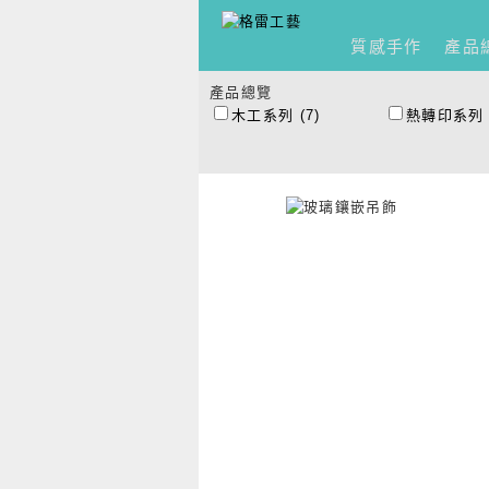
質感手作
產品
產品總覽
木工系列
(7)
熱轉印系列
琉璃創作系列
(2)
麗彩膠珠
(5
手工絹印型染
(4)
布包系列
(1
傘繩編織系列
(5)
手鍊編織
(2
圍裙
(1)
拼布基本縫
毛線
(8)
皮雕
(11)
水泥翻模
(2)
服飾創作
(1